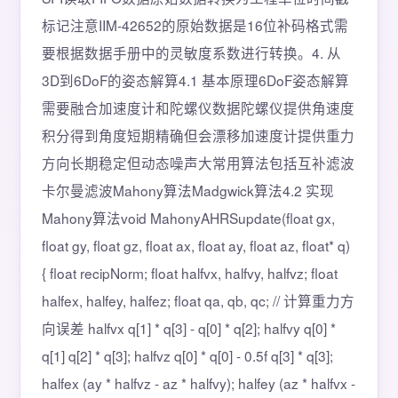
标记注意IIM-42652的原始数据是16位补码格式需
要根据数据手册中的灵敏度系数进行转换。4. 从
3D到6DoF的姿态解算4.1 基本原理6DoF姿态解算
需要融合加速度计和陀螺仪数据陀螺仪提供角速度
积分得到角度短期精确但会漂移加速度计提供重力
方向长期稳定但动态噪声大常用算法包括互补滤波
卡尔曼滤波Mahony算法Madgwick算法4.2 实现
Mahony算法void MahonyAHRSupdate(float gx,
float gy, float gz, float ax, float ay, float az, float* q)
{ float recipNorm; float halfvx, halfvy, halfvz; float
halfex, halfey, halfez; float qa, qb, qc; // 计算重力方
向误差 halfvx q[1] * q[3] - q[0] * q[2]; halfvy q[0] *
q[1] q[2] * q[3]; halfvz q[0] * q[0] - 0.5f q[3] * q[3];
halfex (ay * halfvz - az * halfvy); halfey (az * halfvx -