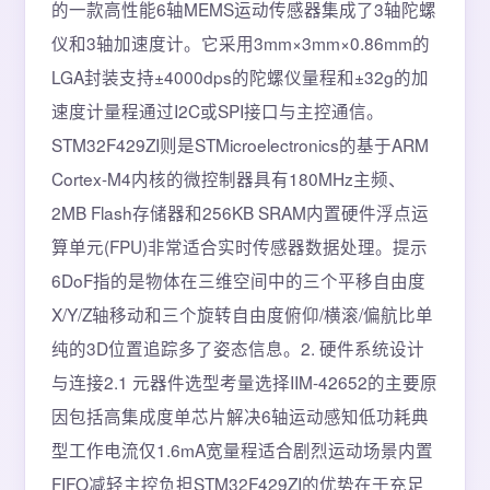
的一款高性能6轴MEMS运动传感器集成了3轴陀螺
仪和3轴加速度计。它采用3mm×3mm×0.86mm的
LGA封装支持±4000dps的陀螺仪量程和±32g的加
速度计量程通过I2C或SPI接口与主控通信。
STM32F429ZI则是STMicroelectronics的基于ARM
Cortex-M4内核的微控制器具有180MHz主频、
2MB Flash存储器和256KB SRAM内置硬件浮点运
算单元(FPU)非常适合实时传感器数据处理。提示
6DoF指的是物体在三维空间中的三个平移自由度
X/Y/Z轴移动和三个旋转自由度俯仰/横滚/偏航比单
纯的3D位置追踪多了姿态信息。2. 硬件系统设计
与连接2.1 元器件选型考量选择IIM-42652的主要原
因包括高集成度单芯片解决6轴运动感知低功耗典
型工作电流仅1.6mA宽量程适合剧烈运动场景内置
FIFO减轻主控负担STM32F429ZI的优势在于充足