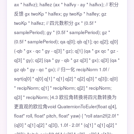
ax * halfvz); halfez (ax * halfvy - ay * halfvx); // 积分
反馈 gx twoKp * halfex; gy twoKp * halfey; gz
twoKp * halfez; // 四元数积分 gx * (0.5f *
samplePeriod); gy * (0.5f * samplePeriod); gz *
(0.5f * samplePeriod); qa q[0]; qb q[1]; qc q[2]; q[0]
(-qb * gx - qc * gy - q[3] * gz); q[1] (qa * gx qc * gz -
q[3] * gy); q[2] (qa * gy - qb * gz q[3] * gx); q[3] (qa *
gz qb * gy - qc * gx); // 归一化 recipNorm 1.0f /
sqrt(q[0] * q[0] q[1] * q[1] q[2] * q[2] q[3] * q[3]); q[0]
* recipNorm; q[1] * recipNorm; q[2] * recipNorm;
q[3] * recipNorm; }4.3 欧拉角转换将四元数转换为
更直观的欧拉角void QuaternionToEuler(float q[4],
float* roll, float* pitch, float* yaw) { *roll atan2f(2.0f *
(q[0] * q[1] q[2] * q[3]), 1.0f - 2.0f * (q[1] * q[1] q[2] *