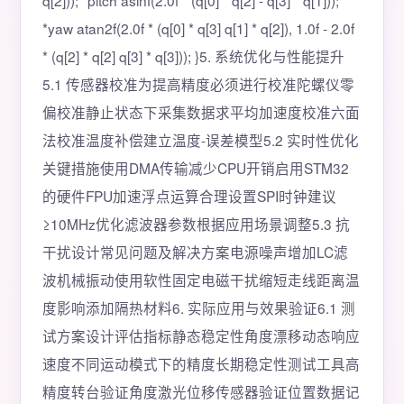
q[2])); *pitch asinf(2.0f * (q[0] * q[2] - q[3] * q[1]));
*yaw atan2f(2.0f * (q[0] * q[3] q[1] * q[2]), 1.0f - 2.0f
* (q[2] * q[2] q[3] * q[3])); }5. 系统优化与性能提升
5.1 传感器校准为提高精度必须进行校准陀螺仪零
偏校准静止状态下采集数据求平均加速度校准六面
法校准温度补偿建立温度-误差模型5.2 实时性优化
关键措施使用DMA传输减少CPU开销启用STM32
的硬件FPU加速浮点运算合理设置SPI时钟建议
≥10MHz优化滤波器参数根据应用场景调整5.3 抗
干扰设计常见问题及解决方案电源噪声增加LC滤
波机械振动使用软性固定电磁干扰缩短走线距离温
度影响添加隔热材料6. 实际应用与效果验证6.1 测
试方案设计评估指标静态稳定性角度漂移动态响应
速度不同运动模式下的精度长期稳定性测试工具高
精度转台验证角度激光位移传感器验证位置数据记