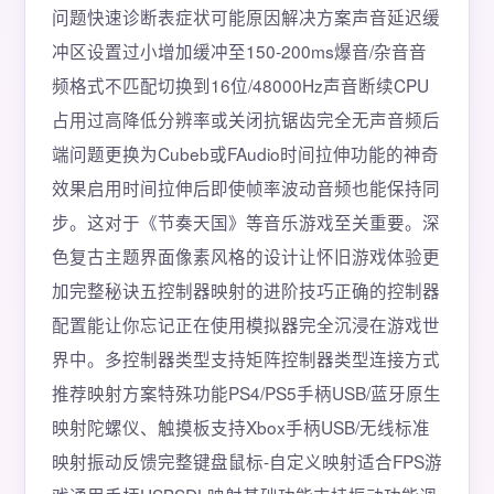
问题快速诊断表症状可能原因解决方案声音延迟缓
冲区设置过小增加缓冲至150-200ms爆音/杂音音
频格式不匹配切换到16位/48000Hz声音断续CPU
占用过高降低分辨率或关闭抗锯齿完全无声音频后
端问题更换为Cubeb或FAudio时间拉伸功能的神奇
效果启用时间拉伸后即使帧率波动音频也能保持同
步。这对于《节奏天国》等音乐游戏至关重要。深
色复古主题界面像素风格的设计让怀旧游戏体验更
加完整秘诀五控制器映射的进阶技巧正确的控制器
配置能让你忘记正在使用模拟器完全沉浸在游戏世
界中。多控制器类型支持矩阵控制器类型连接方式
推荐映射方案特殊功能PS4/PS5手柄USB/蓝牙原生
映射陀螺仪、触摸板支持Xbox手柄USB/无线标准
映射振动反馈完整键盘鼠标-自定义映射适合FPS游