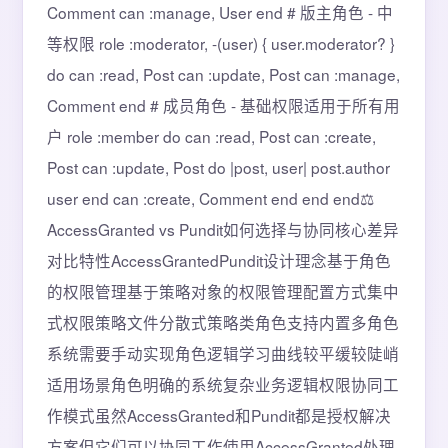
Comment can :manage, User end # 版主角色 - 中
等权限 role :moderator, -(user) { user.moderator? }
do can :read, Post can :update, Post can :manage,
Comment end # 成员角色 - 基础权限适用于所有用
户 role :member do can :read, Post can :create,
Post can :update, Post do |post, user| post.author
user end can :create, Comment end end end⚖️
AccessGranted vs Pundit如何选择与协同核心差异
对比特性AccessGrantedPundit设计理念基于角色
的权限管理基于策略对象的权限管理配置方式集中
式权限策略文件分散式策略类角色支持内置多角色
系统需要手动实现角色逻辑学习曲线较平缓较陡峭
适用场景角色明确的系统复杂业务逻辑权限协同工
作模式虽然AccessGranted和Pundit都是授权解决
方案但它们可以协同工作使用AccessGranted处理