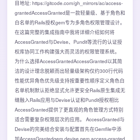
目地址: https://gitcode.com/gh_mirrors/ac/access-
grantedAccessGranted是一款轻量级、基于角色和
白名单的Rails授权gem专为多角色权限管理设计。
在这篇完整的集成指南中我将详细介绍如何将
AccessGranted与Devise、Pundit等流行的认证授
权库协同工作构建强大而灵活的权限管理系统。
为什么选择AccessGrantedAccessGranted以其简
洁的设计理念脱颖而出轻量级架构仅约300行代码
性能优异角色优先级支持按重要性顺序定义角色白
名单机制默认拒绝显式允许更安全Rails原生集成无
缝融入Rails应用与Devise认证和Pundit授权相比
AccessGranted提供了更直观的角色管理方式特别
适合需要复杂权限层次的应用。 AccessGranted与
Devise的完美结合安装与配置首先在Gemfile中添
加AccessGrantedgem devise gem access-granted