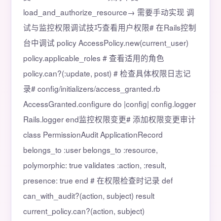
load_and_authorize_resource→ 需要手动实现 调
试与监控权限调试技巧查看用户权限# 在Rails控制
台中调试 policy AccessPolicy.new(current_user)
policy.applicable_roles # 查看适用的角色
policy.can?(:update, post) # 检查具体权限日志记
录# config/initializers/access_granted.rb
AccessGranted.configure do |config| config.logger
Rails.logger end监控权限变更# 添加权限变更审计
class PermissionAudit ApplicationRecord
belongs_to :user belongs_to :resource,
polymorphic: true validates :action, :result,
presence: true end # 在权限检查时记录 def
can_with_audit?(action, subject) result
current_policy.can?(action, subject)