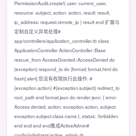
PermissionAudit.create!( user: current_user,
resource: subject, action: action, result: result,
ip_address: request.remote_ip ) result end 扩展与
定制自定义异常处理#
app/controllers/application_controller.rb class
ApplicationController ActionController::Base
rescue_from AccessGranted::AccessDenied do
|exception| respond_to do |format| format.html do
flash[:alert] 您没有权限执行此操作: #
{exception.action} #{exception.subject} redirect_to
root_path end format.json do render json: { error:
Access denied, action: exception.action, subject:
exception.subject.class.name }, status: :forbidden
end end end end集成ActiveAdmin#
config/initializers/active_admin.rb