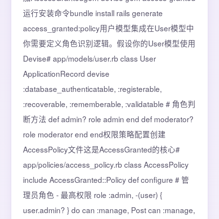
运行安装命令bundle install rails generate
access_granted:policy用户模型集成在User模型中
你需要定义角色识别逻辑。假设你的User模型使用
Devise# app/models/user.rb class User
ApplicationRecord devise
:database_authenticatable, :registerable,
:recoverable, :rememberable, :validatable # 角色判
断方法 def admin? role admin end def moderator?
role moderator end end权限策略配置创建
AccessPolicy文件这是AccessGranted的核心#
app/policies/access_policy.rb class AccessPolicy
include AccessGranted::Policy def configure # 管
理员角色 - 最高权限 role :admin, -(user) {
user.admin? } do can :manage, Post can :manage,