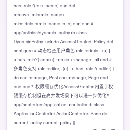
has_role?(role_name) end def
remove_role(role_name)
roles.delete(role_name.to_s) end end #
app/policies/dynamic_policy.rb class
DynamicPolicy include AccessGranted::Policy def
configure # 动态检查用户角色 role :admin, -(u) {
u.has_role?(:admin) } do can :manage, :all end #
多角色支持 role :editor, -(u) { u.has_role?(:editor) }
do can :manage, Post can :manage, Page end
end end2. 权限缓存优化AccessGranted内置了权
限缓存机制但在高并发场景下可以进一步优化#
app/controllers/application_controller.rb class
ApplicationController ActionController::Base def
current_policy current_policy ||