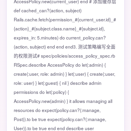
AccessPolicy.new(current_user) end # 添加缓存层
def cached_can?(action, subject)
Rails.cache.fetch(permission_#{current_user.id}_#
{action}_#{subject.class.name}_#{subject.id},
expires_in: 5.minutes) do current_policy.can?
(action, subject) end end end3. 测试策略编写全面
的权限测试# spec/policies/access_policy_spec.rb
RSpec.describe AccessPolicy do let(:admin) {
create(:user, role: admin) } let(:user) { create(:user,
role: user) } let(:guest) { nil } describe admin
permissions do let(:policy) {
AccessPolicy.new(admin) } it allows managing all
resources do expect(policy.can?(:manage,
Post)).to be true expect(policy.can?(:manage,
User)).to be true end end describe user