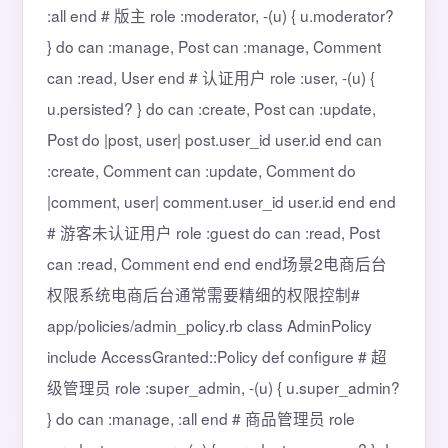
:all end # 版主 role :moderator, -(u) { u.moderator?
} do can :manage, Post can :manage, Comment
can :read, User end # 认证用户 role :user, -(u) {
u.persisted? } do can :create, Post can :update,
Post do |post, user| post.user_id user.id end can
:create, Comment can :update, Comment do
|comment, user| comment.user_id user.id end end
# 游客未认证用户 role :guest do can :read, Post
can :read, Comment end end end场景2电商后台
权限系统电商后台通常需要精细的权限控制#
app/policies/admin_policy.rb class AdminPolicy
include AccessGranted::Policy def configure # 超
级管理员 role :super_admin, -(u) { u.super_admin?
} do can :manage, :all end # 商品管理员 role