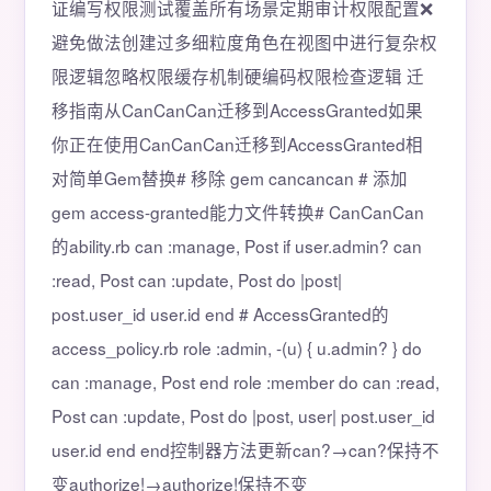
证编写权限测试覆盖所有场景定期审计权限配置❌
避免做法创建过多细粒度角色在视图中进行复杂权
限逻辑忽略权限缓存机制硬编码权限检查逻辑 迁
移指南从CanCanCan迁移到AccessGranted如果
你正在使用CanCanCan迁移到AccessGranted相
对简单Gem替换# 移除 gem cancancan # 添加
gem access-granted能力文件转换# CanCanCan
的ability.rb can :manage, Post if user.admin? can
:read, Post can :update, Post do |post|
post.user_id user.id end # AccessGranted的
access_policy.rb role :admin, -(u) { u.admin? } do
can :manage, Post end role :member do can :read,
Post can :update, Post do |post, user| post.user_id
user.id end end控制器方法更新can?→can?保持不
变authorize!→authorize!保持不变