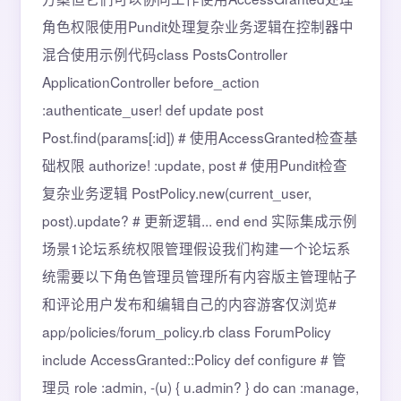
角色权限使用Pundit处理复杂业务逻辑在控制器中
混合使用示例代码class PostsController
ApplicationController before_action
:authenticate_user! def update post
Post.find(params[:id]) # 使用AccessGranted检查基
础权限 authorize! :update, post # 使用Pundit检查
复杂业务逻辑 PostPolicy.new(current_user,
post).update? # 更新逻辑... end end️ 实际集成示例
场景1论坛系统权限管理假设我们构建一个论坛系
统需要以下角色管理员管理所有内容版主管理帖子
和评论用户发布和编辑自己的内容游客仅浏览#
app/policies/forum_policy.rb class ForumPolicy
include AccessGranted::Policy def configure # 管
理员 role :admin, -(u) { u.admin? } do can :manage,