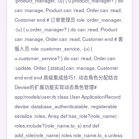
:product_manager, -(u) { u.product_manager? } do
can :manage, Product can :read, Order can :read,
Customer end # 订单管理员 role :order_manager,
-(u) { u.order_manager? } do can :read, Product
can :manage, Order can :read, Customer end # 客
服人员 role :customer_service, -(u) {
u.customer_service? } do can :read, Order can
:update, Order, [:status] can :manage, Customer
end end end 高级集成技巧1. 动态角色分配结合
Devise的扩展功能实现动态角色管理#
app/models/user.rb class User ApplicationRecord
devise :database_authenticatable, :registerable
serialize :roles, Array def has_role?(role_name)
roles.include?(role_name.to_s) end def
add_role(role_name) roles role_name.to_s unless