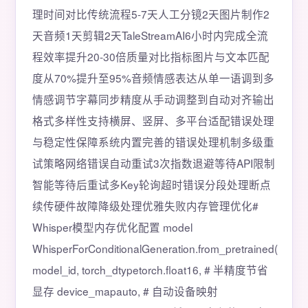
理时间对比传统流程5-7天人工分镜2天图片制作2
天音频1天剪辑2天TaleStreamAI6小时内完成全流
程效率提升20-30倍质量对比指标图片与文本匹配
度从70%提升至95%音频情感表达从单一语调到多
情感调节字幕同步精度从手动调整到自动对齐输出
格式多样性支持横屏、竖屏、多平台适配错误处理
与稳定性保障系统内置完善的错误处理机制多级重
试策略网络错误自动重试3次指数退避等待API限制
智能等待后重试多Key轮询超时错误分段处理断点
续传硬件故障降级处理优雅失败内存管理优化#
Whisper模型内存优化配置 model
WhisperForConditionalGeneration.from_pretrained(
model_id, torch_dtypetorch.float16, # 半精度节省
显存 device_mapauto, # 自动设备映射