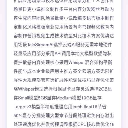
扩展应用场景与技术选型应用场景分析个人创作者
场景日更小说推文制作多平台内容分发粉丝互动内
容生成内容团队场景批量小说改编多语言版本制作
定制化风格模板商业应用场景有声书视频化教育内
容制作营销视频生成技术选型对比技术方案优势适
用场景TaleStreamAI选择云端AI服务无需本地硬件
轻量级应用部分采用API调用本地大模型数据隐私
保护敏感内容处理核心采用Whisper混合架构平衡
性能与成本企业级应用主推方案全云端方案无限扩
展性大规模部署可选扩展性能调优技巧显存优化策
略Whisper模型选择根据显卡显存灵活选择2GB显
存Small模型5GB显存Medium模型10GB显存
Large-v3模型半精度推理启用torch.float16节省
50%显存分批处理大型章节分段处理避免内存溢出
处理速度优化并发线程调整根据CPU核心数优化16