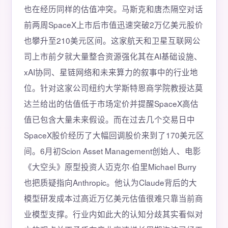
也在经历同样的估值冲突。马斯克和唐杰隔空对话
前两周SpaceX上市后市值迅速突破2万亿美元股价
也攀升至210美元区间。这家航天和卫星互联网公
司上市前夕就大量整合资源强化其在AI基础设施、
xAI协同、星链网络和未来算力的叙事中的行业地
位。针对这家公司纽约大学斯特恩商学院教授达莫
达兰给出的估值低于市场定价并提醒SpaceX高估
值已包含大量未来假设。而在过去几个交易日中
SpaceX股价经历了大幅回调股价来到了170美元区
间。6月初Scion Asset Management创始人、电影
《大空头》原型投资人迈克尔·伯里Michael Burry
也把质疑指向Anthropic。他认为Claude背后的大
模型研发成本过高近万亿美元估值很难只靠当前商
业模型支撑。行业内如此大的认知分歧其实看似对