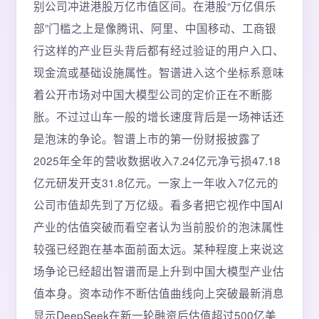
别公司冲进港股万亿市值区间。在港股“万亿俱乐
部”门槛之上是像腾讯、阿里、中国移动、工商银
行这样的产业巨头背后都有经过验证的用户入口、
现金流或基础设施属性。智谱进入这个坐标系意味
着公开市场对中国大模型公司的定价正在不断膨
胀。不过过山车一般的增长速度背后是一场神话还
是泡沫的争论。智谱上市的第一份财报披露了
2025年全年的营收数据收入7.24亿元净亏损47.18
亿元研发开支31.8亿元。一家上一年收入7亿元的
公司市值却先到了万亿级。看多者把它视作中国AI
产业的估值突破而看空者认为当前股价的泡沫属性
较强已经跑在基本面前面太远。某种程度上来说这
场争论已经超出智谱而是上升到中国大模型产业估
值本身。资本动作不断估值曲线向上突破最新消息
显示DeepSeek在新一轮融资后估值超过500亿美