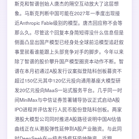
斯克和智谱创始人唐杰的隔空互动放大了这层想
象。马斯克判断中国可能在2027年一季度出现接
近Anthropic Fable级别的模型。唐杰回应称不会等
那么久。尽管这个回复本身简短得没什么信息但是
侧面凸显出国产模型已经身处全球前沿模型追赶叙
事里就看谁能跟上头部竞争对手的脚步。今年以来
除了智谱的股价攀升国产模型圈资本动作不断。智
谱在本月初通过A股发行议案拟登陆科创板募资不
超过150亿元其中120亿元投向通用基座大模型研
发20亿元投向MaaS一站式服务平台。几乎同一时
间MiniMax与中信证券签署辅导协议正式启动A股
IPO进程并评估发行人民币股份登陆科创板。两家
港股大模型公司同时推进A股路径说明中国AI估值
曲线正在从港股弹性延伸到A股产业融资。与此同
时DeepSeek在一级市场疯狂吸纳融资。近期