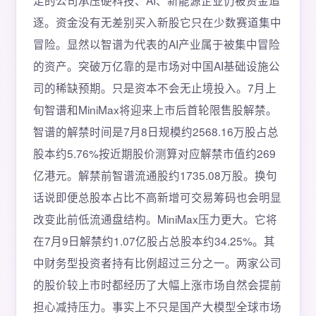
足的公司承压硬科技、AI、新能源企业仍被资金追
逐。资金没有无差别买入新股它只在少数赛道集中
冒险。显然以智谱为代表的AI产业属于被集中冒险
的资产。突破万亿靠的是市场对中国AI基础设施公
司的稀缺预期。只是资本不会无止境投入。7月上
旬智谱和MiniMax将迎来上市后首轮限售股解禁。
智谱的解禁时间是7月8日规模约2568.16万股占总
股本约5.76%按近期股价测算对应解禁市值约269
亿港元。解禁前智谱流通股约1735.08万股。换句
话说即便总股本占比不高新增可交易筹码也会明显
改变此前低流通盘结构。MiniMax压力更大。它将
在7月9日解禁约1.07亿股占总股本约34.25%。其
中财务型投资者持有比例超过三分之一。两家公司
的股价较上市时都经历了大幅上涨市场自然会提前
担心减持压力。事实上不只是国产大模型全球市场