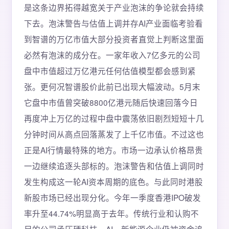
是这条边界拓得越宽关于产业泡沫的争论就会持续
下去。泡沫警告与估值上调并存AI产业面临考验看
到智谱的万亿市值大部分投资者直觉上判断这里面
必然有泡沫的成分在。一家年收入7亿多元的公司
盘中市值超过万亿港元任何估值模型都会感到紧
张。更何况智谱股价此前已出现大幅波动。5月末
它盘中市值曾突破8800亿港元随后快速回落今日
再度冲上万亿的过程中盘中震荡依旧剧烈短短十几
分钟时间从高点回落蒸发了上千亿市值。不过这也
正是AI行情最特殊的地方。市场一边承认价格昂贵
一边继续追逐头部标的。泡沫警告和估值上调同时
发生构成这一轮AI资本周期的底色。与此同时港股
新股市场已经出现分化。今年一季度香港IPO破发
率升至44.74%明显高于去年。传统行业和认购不