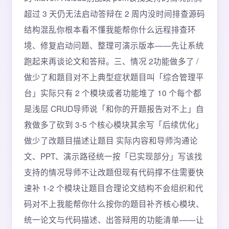
超过 3 天仍无法启动答辩在 2 周内没时间排查源码
结构混乱你根本看不懂我能帮你什么远程排查环
境、修复启动问题、整理可演示版本——先让系统
跑起来再谈论文和答辩。三、情况 2功能做多了 /
做少了和题目对不上典型症状题目叫「综合管理平
台」实际只有 2 个模块或者功能堆了 10 个每个都
是浅层 CRUD导师说「和你的开题报告对不上」自
救做多了砍到 3-5 个核心模块其余写「后续优化」
做少了改题目描述让题目 实际内容和导师沟通论
文、PPT、演示路径统一按「已实现部分」写该找
支持的情况导师不让改题但现有代码撑不住需要快
速补 1-2 个模块让题目合理论文结构不会组织和代
码对不上我能帮你什么按你的题目补齐核心模块、
统一论文与代码描述、出答辩用的功能清单——让