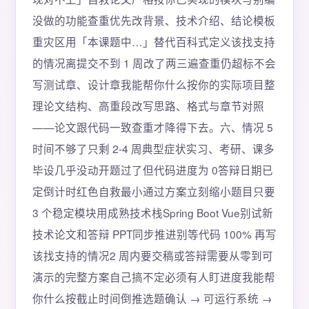
没做的功能查重优先改背景、技术介绍、结论模板
重灾区用「本课题中…」替代百科式定义该找支持
的情况离提交不到 1 周改了两三遍查重仍超标不会
写测试章、设计章我能帮你什么按你的实际项目整
理论文结构、高重段改写思路、格式与章节对照
——论文跟代码一致查重才降得下去。六、情况 5
时间不够了只剩 2-4 周典型症状实习、考研、课多
毕设几乎没动开题过了但代码进度为 0答辩日期已
定倒计时红色自救最小通过方案立刻缩小题目只要
3 个稳定模块用成熟技术栈Spring Boot Vue别试新
技术论文和答辩 PPT同步推进别等代码 100% 再写
该找支持的情况2 周内要交稿或答辩需要从零到可
演示的完整方案自己搞不定必须有人盯进度我能帮
你什么按截止时间倒推选题确认 → 可运行系统 →