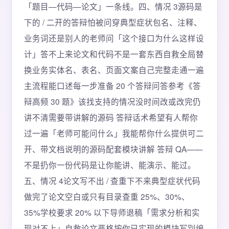
「题目—代码—论文」一条线。四、情况 3源码是
下的 / 二开的答辩怕被问穿典型症状包名、注释、
业务词还是别人的老师问「这个接口为什么这样设
计」答不上来论文和代码不是一套东西自救全局替
换业务实体名、表名、页面文案自己完整走通一遍
主流程能口述每一步准备 20 个答辩问答参考《答
辩高频 30 题》该找支持的情况没时间改或改完仍
讲不清需要带讲解的源码 答辩话术希望有人帮你
过一遍「老师可能问什么」我能帮你什么提供可二
开、带文档说明的源码配套模块讲解 答辩 QA——
不是扔你一份代码是让你能讲、能演示、能过。
五、情况 4论文写不出 / 查重下不来典型症状代码
做完了论文空白或只有目录查重 25%、30%、
35%学校要求 20% 以下导师退稿「需求分析和实
现对不上」自救论文严格按你已实现的模块写别编