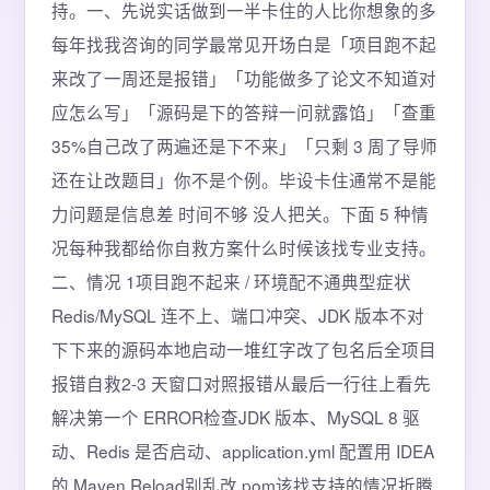
持。一、先说实话做到一半卡住的人比你想象的多
每年找我咨询的同学最常见开场白是「项目跑不起
来改了一周还是报错」「功能做多了论文不知道对
应怎么写」「源码是下的答辩一问就露馅」「查重
35%自己改了两遍还是下不来」「只剩 3 周了导师
还在让改题目」你不是个例。毕设卡住通常不是能
力问题是信息差 时间不够 没人把关。下面 5 种情
况每种我都给你自救方案什么时候该找专业支持。
二、情况 1项目跑不起来 / 环境配不通典型症状
Redis/MySQL 连不上、端口冲突、JDK 版本不对
下下来的源码本地启动一堆红字改了包名后全项目
报错自救2-3 天窗口对照报错从最后一行往上看先
解决第一个 ERROR检查JDK 版本、MySQL 8 驱
动、Redis 是否启动、application.yml 配置用 IDEA
的 Maven Reload别乱改 pom该找支持的情况折腾